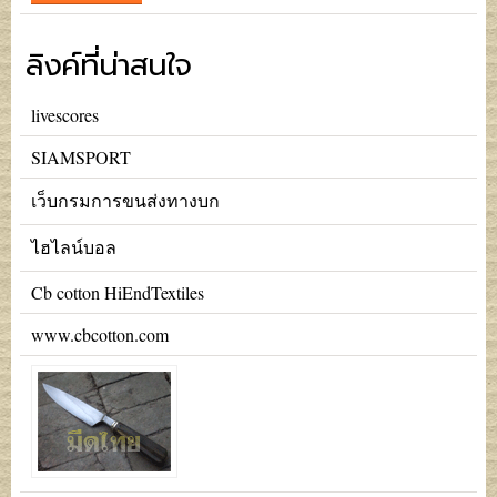
ลิงค์ที่น่าสนใจ
livescores
SIAMSPORT
เว็บกรมการขนส่งทางบก
ไฮไลน์บอล
Cb cotton HiEndTextiles
www.cbcotton.com