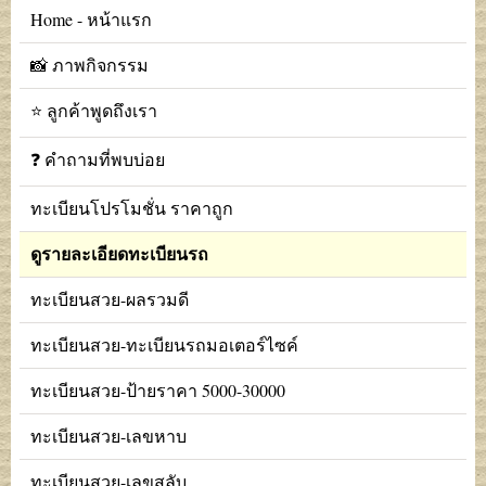
Home - หน้าแรก
📸 ภาพกิจกรรม
⭐ ลูกค้าพูดถึงเรา
❓ คำถามที่พบบ่อย
ทะเบียนโปรโมชั่น ราคาถูก
ดูรายละเอียดทะเบียนรถ
ทะเบียนสวย-ผลรวมดี
ทะเบียนสวย-ทะเบียนรถมอเตอร์ไซค์
ทะเบียนสวย-ป้ายราคา 5000-30000
ทะเบียนสวย-เลขหาบ
ทะเบียนสวย-เลขสลับ