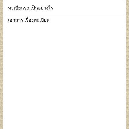
ทะเบียนรถ เป็นอย่างไร
เอกสาร เรื่องทะเบียน