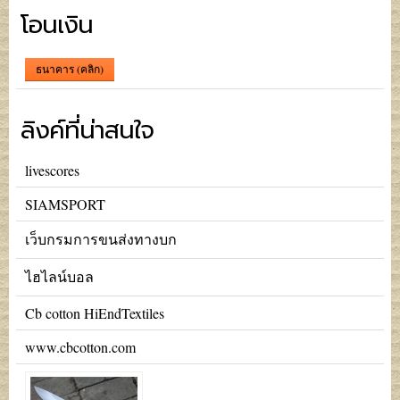
โอนเงิน
ธนาคาร (คลิก)
ลิงค์ที่น่าสนใจ
livescores
SIAMSPORT
เว็บกรมการขนส่งทางบก
ไฮไลน์บอล
Cb cotton HiEndTextiles
www.cbcotton.com