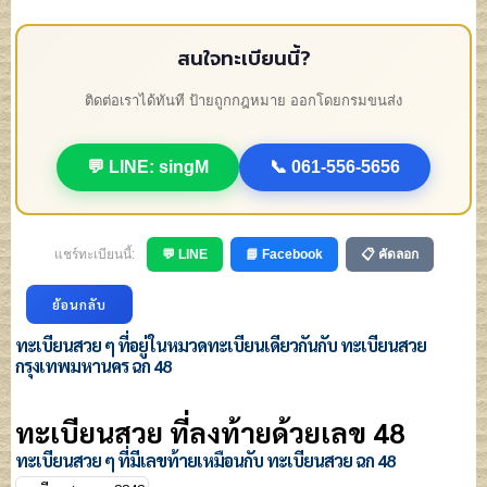
สนใจทะเบียนนี้?
ติดต่อเราได้ทันที ป้ายถูกกฎหมาย ออกโดยกรมขนส่ง
💬 LINE: singM
📞 061-556-5656
แชร์ทะเบียนนี้:
💬 LINE
📘 Facebook
📋 คัดลอก
ทะเบียนสวย ๆ ที่อยู่ใน
หมวดทะเบียน
เดียวกันกับ ทะเบียนสวย
กรุงเทพมหานคร ฉก 48
ทะเบียนสวย ที่ลงท้ายด้วยเลข 48
ทะเบียนสวย ๆ ที่มีเลขท้ายเหมือนกับ ทะเบียนสวย ฉก 48