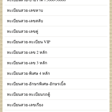
ทะเบียนสวย-เลขหาบ
ทะเบียนสวย-เลขสลับ
ทะเบียนสวย-เลขคู่
ทะเบียนสวย-ทะเบียน VIP
ทะเบียนสวย-เลข 2 หลัก
ทะเบียนสวย-เลข 3 หลัก
ทะเบียนสวย-พิเศษ 4 หลัก
ทะเบียนสวย-อักษรพิเศษ-อักษรเบิ้ล
ทะเบียนสวย-ทะเบียนรถตู้
ทะเบียนสวย-เลขเรียง