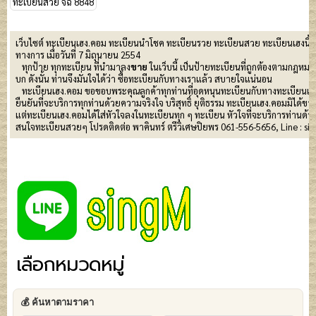
ทะเบียนสวย จฉ 8848
เว็บไซต์
ทะเบียนเฮง.คอม
ทะเบียนนำโชค ทะเบียนรวย ทะเบียนสวย ทะเบียนเฮง
นี้
ทางการ เมื่อวันที่ 7 มิถุนายน 2554
ทุกป้าย ทุกทะเบียน ที่นำมาลง
ขาย
ในเว็บนี้ เป็นป้ายทะเบียนที่ถูกต้องตามกฎห
บก ดังนั้น ท่านจึงมั่นใจได้ว่า ซื้อทะเบียนกับทางเราแล้ว สบายใจแน่นอน
ทะเบียนเฮง.คอม ขอขอบพระคุณลูกค้าทุกท่านที่อุดหนุนทะเบียนกับทางทะเบียนเ
ยืนยันที่จะบริการทุกท่านด้วยความจริงใจ บริสุทธิ์ ยุติธรรม ทะเบียนเฮง.คอมมิได้ข
แต่ทะเบียนเฮง.คอมได้ใส่หัวใจลงในทะเบียนทุก ๆ ทะเบียน หัวใจที่จะบริการท่านด้
สนใจทะเบียนสวยๆ โปรดติดต่อ พาคินทร์ ตรีวิเศษปิยพร 061-556-5656, Line : si
เลือกหมวดหมู่
💰 ค้นหาตามราคา