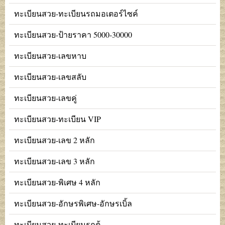
ทะเบียนสวย-ทะเบียนรถมอเตอร์ไซค์
ทะเบียนสวย-ป้ายราคา 5000-30000
ทะเบียนสวย-เลขหาบ
ทะเบียนสวย-เลขสลับ
ทะเบียนสวย-เลขคู่
ทะเบียนสวย-ทะเบียน VIP
ทะเบียนสวย-เลข 2 หลัก
ทะเบียนสวย-เลข 3 หลัก
ทะเบียนสวย-พิเศษ 4 หลัก
ทะเบียนสวย-อักษรพิเศษ-อักษรเบิ้ล
ทะเบียนสวย-ทะเบียนรถตู้