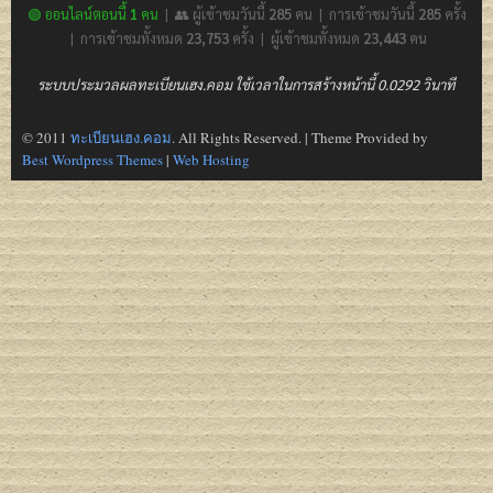
🟢 ออนไลน์ตอนนี้
1
คน
| 👥 ผู้เข้าชมวันนี้
285
คน | การเข้าชมวันนี้
285
ครั้ง
| การเข้าชมทั้งหมด
23,753
ครั้ง | ผู้เข้าชมทั้งหมด
23,443
คน
ระบบประมวลผลทะเบียนเฮง.คอม ใช้เวลาในการสร้างหน้านี้ 0.0292 วินาที
© 2011
ทะเบียนเฮง.คอม
. All Rights Reserved. | Theme Provided by
Best Wordpress Themes
|
Web Hosting