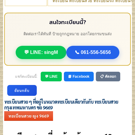
ทะเบียน ทะเบียนสวย ทะเบียนรถ ทะเบียน
สนใจทะเบียนนี้?
ติดต่อเราได้ทันที ป้ายถูกกฎหมาย ออกโดยกรมขนส่ง
💬 LINE: singM
📞 061-556-5656
แชร์ทะเบียนนี้:
💬 LINE
📘 Facebook
📋 คัดลอก
ทะเบียนสวย ๆ ที่อยู่ใน
หมวดทะเบียน
เดียวกันกับ ทะเบียนสวย
กรุงเทพมหานคร ชถ 9669
ทะเบียนสวย ญง 9669