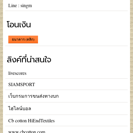
Line : singm
โอนเงิน
ธนาคาร (คลิก)
ลิงค์ที่น่าสนใจ
livescores
SIAMSPORT
เว็บกรมการขนส่งทางบก
ไฮไลน์บอล
Cb cotton HiEndTextiles
www.cbcotton.com