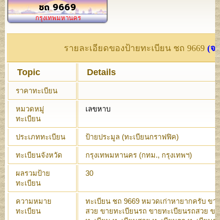
ชถ 9669
กรุงเทพมหานคร
รายละเอียดของป้ายทะเบียน ชถ 9669
(จอ
Topic
Details
ราคาทะเบียน
หมวดหมู่
เลขหาบ
ทะเบียน
ประเภททะเบียน
ป้ายประมูล (ทะเบียนกราฟฟิค)
ทะเบียนจังหวัด
กรุงเทพมหานคร (กทม., กรุงเทพฯ)
ผลรวมป้าย
30
ทะเบียน
ความหมาย
ทะเบียน ชถ 9669 หมวดเก่าหายากครับ ขา
ทะเบียน
สวย ขายทะเบียนรถ ขายทะเบียนรถสวย ขา