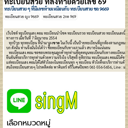
ทะเบียนสวย ที่ลงท้ายด้วยเลข 69
ทะเบียนสวย ๆ ที่มีเลขท้ายเหมือนกับ ทะเบียนสวย ชถ 9669
ทะเบียนสวย ญง 9669
ทะเบียนสวย 2กท 969
เว็บไซต์
ทะเบียนเฮง.คอม
ทะเบียนนำโชค ทะเบียนรวย ทะเบียนสวย ทะเบียนเฮง
นี้
ทางการ เมื่อวันที่ 7 มิถุนายน 2554
ทุกป้าย ทุกทะเบียน ที่นำมาลง
ขาย
ในเว็บนี้ เป็นป้ายทะเบียนที่ถูกต้องตามกฎห
บก ดังนั้น ท่านจึงมั่นใจได้ว่า ซื้อทะเบียนกับทางเราแล้ว สบายใจแน่นอน
ทะเบียนเฮง.คอม ขอขอบพระคุณลูกค้าทุกท่านที่อุดหนุนทะเบียนกับทางทะเบียนเ
ยืนยันที่จะบริการทุกท่านด้วยความจริงใจ บริสุทธิ์ ยุติธรรม ทะเบียนเฮง.คอมมิได้ข
แต่ทะเบียนเฮง.คอมได้ใส่หัวใจลงในทะเบียนทุก ๆ ทะเบียน หัวใจที่จะบริการท่านด้
สนใจทะเบียนสวยๆ โปรดติดต่อ พาคินทร์ ตรีวิเศษปิยพร 061-556-5656, Line : si
เลือกหมวดหมู่