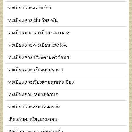
ทะเบียนสวย-เลขเรียง
ทะเบียนสวย-สิบ-ร้อย-พัน
ทะเบียนสวย-ทะเบียนรถกระบะ
ทะเบียนสวย-ทะเบียน love love
ทะเบียนสวย เรียงตามตัวอักษร
ทะเบียนสวย เรียงตามราคา
ทะเบียนสวยเรียงตามเลขทะเบียน
ทะเบียนสวย-หมวดอักษร
ทะเบียนสวย-หมวดผลรวม
เกี่ยวกับทะเบียนเฮง.คอม
🔒 นโยบายความเป็นส่วนตัว