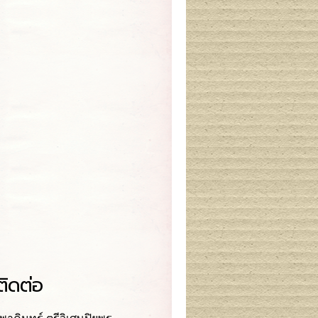
ติดต่อ
พาคินทร์ ตรีวิเศษปิยพร