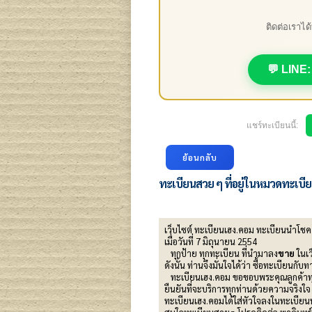
ติดต่อเราไ
💬 LINE:
แชร์ทะเบียนนี้:
ทะเบียนสวย ๆ ที่อยู่ใน
หมวดทะเบี
เว็บไซต์
ทะเบียนเฮง.คอม
ทะเบียนนำโชค 
เมื่อวันที่ 7 มิถุนายน 2554
ทุกป้าย ทุกทะเบียน ที่นำมาลง
ขาย
ในเว
ดังนั้น ท่านจึงมั่นใจได้ว่า ซื้อทะเบียน
ทะเบียนเฮง.คอม ขอขอบพระคุณลูกค้าทุก
ยืนยันที่จะบริการทุกท่านด้วยความจริงใจ 
ทะเบียนเฮง.คอมได้ใส่หัวใจลงในทะเบียนท