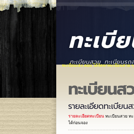
ทะเบี
ทะเบียนเฮง.คอม ได้จัดหาทะเบียนสวย ๆ 
ทะเบียนสวย ทะเบียนรถ
สนใจทะเบียนสวย ทะเบียนเฮง ติดต่อได้ที
ทะเบียนส
รายละเอียดทะเบียน
รายละเอียดทะเบียน
ทะเบียนสวย ทะเ
ได้ก่อนจอง