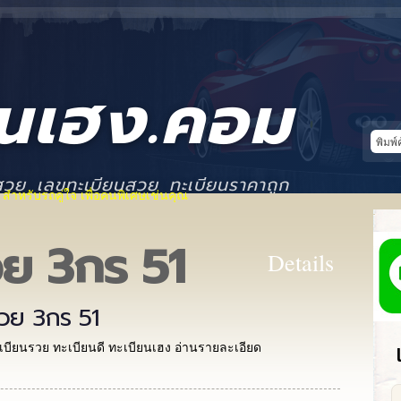
ยนเฮง.คอม
สำหรับรถคู่ใจ เพื่อคนพิเศษเช่นคุณ
สวย เลขทะเบียนสวย ทะเบียนราคาถูก
่ พาคินทร์ ตรีวิเศษปิยพร 061-556-5656, Line : singm
วย 3กร 51
Details
สวย 3กร 51
บียนรวย ทะเบียนดี ทะเบียนเฮง อ่านรายละเอียด