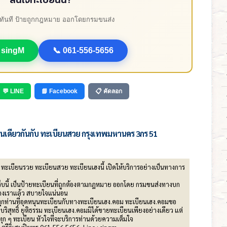
สนใจทะเบียนนี้?
ด้ทันที ป้ายถูกกฎหมาย ออกโดยกรมขนส่ง
 singM
📞 061-556-5656
💬 LINE
📘 Facebook
📋 คัดลอก
ยน
เดียวกันกับ ทะเบียนสวย กรุงเทพมหานคร 3กร 51
ทะเบียนรวย ทะเบียนสวย ทะเบียนเฮง
นี้ เปิดให้บริการอย่างเป็นทางการ
็บนี้ เป็นป้ายทะเบียนที่ถูกต้องตามกฎหมาย ออกโดย กรมขนส่งทางบก
กับทางเราแล้ว สบายใจแน่นอน
ท่านที่อุดหนุนทะเบียนกับทางทะเบียนเฮง.คอม ทะเบียนเฮง.คอมขอ
บริสุทธิ์ ยุติธรรม ทะเบียนเฮง.คอมมิได้ขายทะเบียนเพียงอย่างเดียว แต่
ุก ๆ ทะเบียน หัวใจที่จะบริการท่านด้วยความเต็มใจ