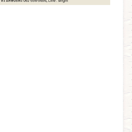
ตรีวิเศษปิยพร 061-556-5656, Line : singm