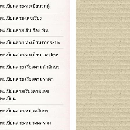
ทะเบียนสวย-ทะเบียนรถตู้
ทะเบียนสวย-เลขเรียง
ทะเบียนสวย-สิบ-ร้อย-พัน
ทะเบียนสวย-ทะเบียนรถกระบะ
ทะเบียนสวย-ทะเบียน love love
ทะเบียนสวย เรียงตามตัวอักษร
ทะเบียนสวย เรียงตามราคา
ทะเบียนสวยเรียงตามเลข
ทะเบียน
ทะเบียนสวย-หมวดอักษร
ทะเบียนสวย-หมวดผลรวม