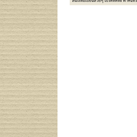
สนใจทะเบียนสวยๆ โปรดติดต่อ พาคินทร์ 