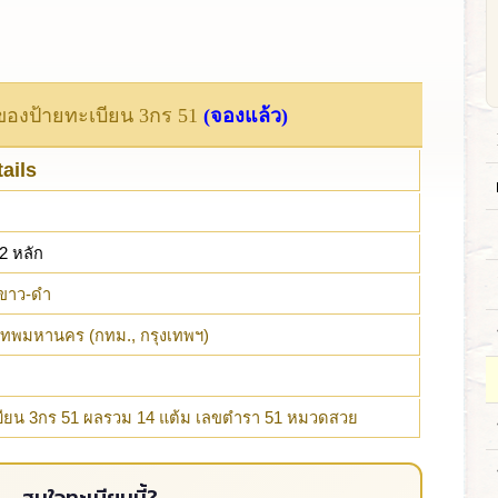
ของป้ายทะเบียน 3กร 51
(จองแล้ว)
ails
2 หลัก
ยขาว-ดำ
เทพมหานคร (กทม., กรุงเทพฯ)
บียน 3กร 51 ผลรวม 14 แต้ม เลขตำรา 51 หมวดสวย