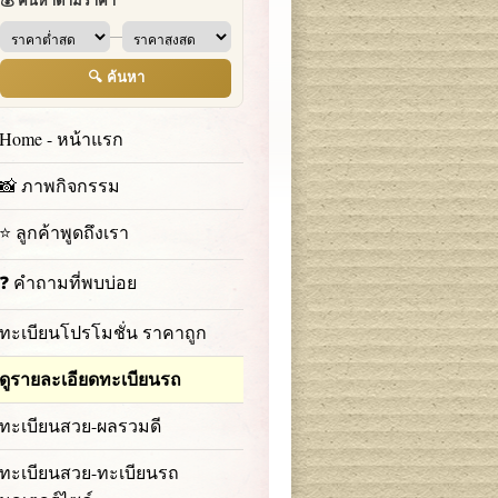
💰 ค้นหาตามราคา
—
🔍 ค้นหา
Home - หน้าแรก
📸 ภาพกิจกรรม
⭐ ลูกค้าพูดถึงเรา
❓ คำถามที่พบบ่อย
ทะเบียนโปรโมชั่น ราคาถูก
ดูรายละเอียดทะเบียนรถ
ทะเบียนสวย-ผลรวมดี
ทะเบียนสวย-ทะเบียนรถ