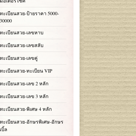
มอเตอร์ไซค์
ทะเบียนสวย-ป้ายราคา 5000-
30000
ทะเบียนสวย-เลขหาบ
ทะเบียนสวย-เลขสลับ
ทะเบียนสวย-เลขคู่
ทะเบียนสวย-ทะเบียน VIP
ทะเบียนสวย-เลข 2 หลัก
ทะเบียนสวย-เลข 3 หลัก
ทะเบียนสวย-พิเศษ 4 หลัก
ทะเบียนสวย-อักษรพิเศษ-อักษร
เบิ้ล