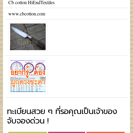
Cb cotton HiEndTextiles
www.cbcotton.com
ทะเบียนสวย ๆ ที่รอคุณเป็นเจ้าของ
จับจองด่วน !