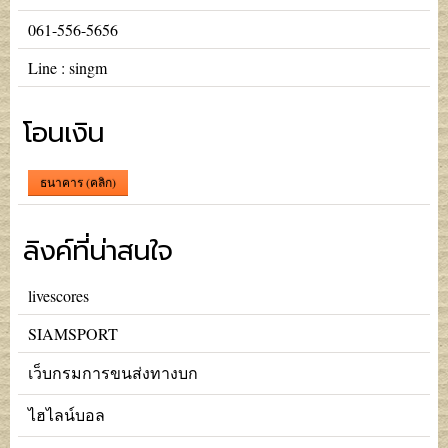
061-556-5656
Line : singm
โอนเงิน
ธนาคาร (คลิก)
ลิงค์ที่น่าสนใจ
livescores
SIAMSPORT
เว็บกรมการขนส่งทางบก
ไฮไลน์บอล