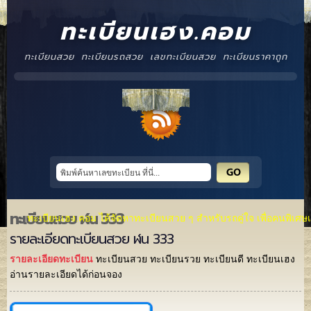
ทะเบียนเฮง.คอม
ทะเบียนสวย ทะเบียนรถสวย เลขทะเบียนสวย ทะเบียนราคาถูก
ทะเบียนเฮง.คอม ได้จัดหาทะเบียนสวย ๆ สำหรับรถคู่ใจ เพื่อคนพิเศษ
ทะเบียนสวย ฬน 333
สนใจทะเบียนสวย ทะเบียนเฮง ติดต่อได้ที่ พาคินทร์ ตรีวิเศษปิยพร 0
รายละเอียดทะเบียนสวย ฬน 333
รายละเอียดทะเบียน
ทะเบียนสวย ทะเบียนรวย ทะเบียนดี ทะเบียนเฮง
อ่านรายละเอียดได้ก่อนจอง