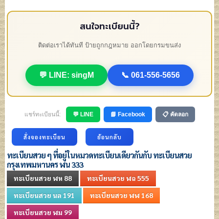
สนใจทะเบียนนี้?
ติดต่อเราได้ทันที ป้ายถูกกฎหมาย ออกโดยกรมขนส่ง
💬 LINE: singM
📞 061-556-5656
แชร์ทะเบียนนี้:
💬 LINE
📘 Facebook
📋 คัดลอก
ทะเบียนสวย ๆ ที่อยู่ใน
หมวดทะเบียน
เดียวกันกับ ทะเบียนสวย
กรุงเทพมหานคร ฬน 333
ทะเบียนสวย ฬห 88
ทะเบียนสวย ฬฉ 555
ทะเบียนสวย นล 191
ทะเบียนสวย ฬฬ 168
ทะเบียนสวย ฬม 99