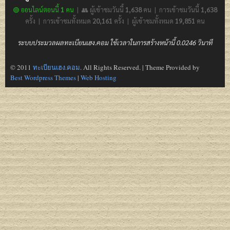
🟢 ออนไลน์ตอนนี้
1
คน
| 👥 ผู้เข้าชมวันนี้
1,638
คน | การเข้าชมวันนี้
1,638
ครั้ง | การเข้าชมทั้งหมด
20,161
ครั้ง | ผู้เข้าชมทั้งหมด
19,851
คน
ระบบประมวลผลทะเบียนเฮง.คอม ใช้เวลาในการสร้างหน้านี้ 0.0246 วินาที
© 2011
ทะเบียนเฮง.คอม
. All Rights Reserved. | Theme Provided by
Best Wordpress Themes
|
Web Hosting