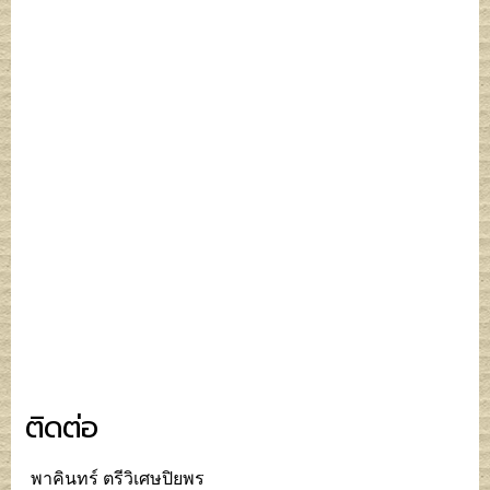
ติดต่อ
พาคินทร์ ตรีวิเศษปิยพร