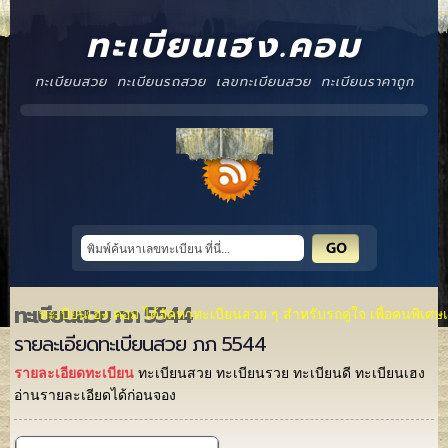
ทะเบียนเฮง.คอม
ทะเบียนสวย ทะเบียนรถสวย เลขทะเบียนสวย ทะเบียนราคาถูก
ทะเบียนเฮง.คอม ได้จัดหาทะเบียนสวย ๆ สำหรับรถคู่ใจ เพื่อคนพิเศษ
ทะเบียนสวย ภภ 5544
สนใจทะเบียนสวย ทะเบียนเฮง ติดต่อได้ที่ พาคินทร์ ตรีวิเศษปิยพร 0
รายละเอียดทะเบียนสวย ภภ 5544
รายละเอียดทะเบียน
ทะเบียนสวย ทะเบียนรวย ทะเบียนดี ทะเบียนเฮง
อ่านรายละเอียดได้ก่อนจอง