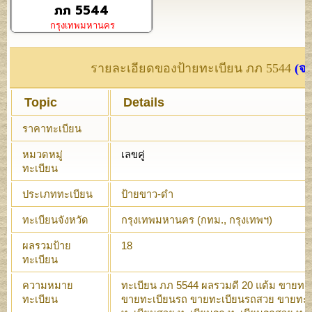
ภภ 5544
กรุงเทพมหานคร
รายละเอียดของป้ายทะเบียน ภภ 5544
(จอ
Topic
Details
ราคาทะเบียน
หมวดหมู่
เลขคู่
ทะเบียน
ประเภททะเบียน
ป้ายขาว-ดำ
ทะเบียนจังหวัด
กรุงเทพมหานคร (กทม., กรุงเทพฯ)
ผลรวมป้าย
18
ทะเบียน
ความหมาย
ทะเบียน ภภ 5544 ผลรวมดี 20 แต้ม ขายทะ
ทะเบียน
ขายทะเบียนรถ ขายทะเบียนรถสวย ขายทะเ