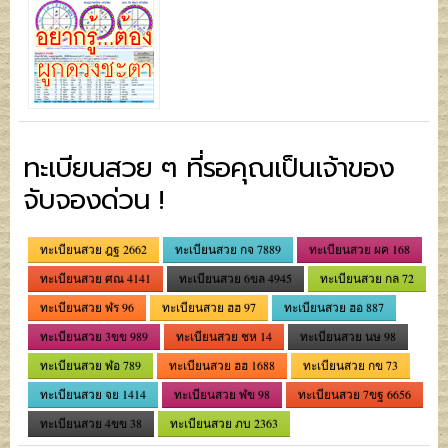
ทะเบียนสวย ๆ ที่รอคุณเป็นเจ้าของ
จับจองด่วน !
ทะเบียนสวย ฎฐ 2662
ทะเบียนสวย กจ 7889
ทะเบียนสวย ผค 168
ทะเบียนสวย ศณ 4141
ทะเบียนสวย 6ขล 4945
ทะเบียนสวย กล 72
ทะเบียนสวย ฬร 96
ทะเบียนสวย ฮฮ 97
ทะเบียนสวย ฮอ 887
ทะเบียนสวย 3ขข 989
ทะเบียนสวย ชห 14
ทะเบียนสวย นษ 98
ทะเบียนสวย ฬอ 789
ทะเบียนสวย ฮฮ 1688
ทะเบียนสวย กข 73
ทะเบียนสวย จย 1414
ทะเบียนสวย ฬข 98
ทะเบียนสวย 7ขฐ 6656
ทะเบียนสวย 4ขข 38
ทะเบียนสวย ภบ 2363