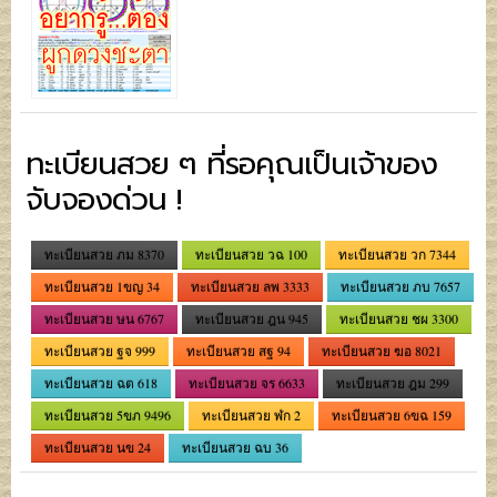
ทะเบียนสวย ๆ ที่รอคุณเป็นเจ้าของ
จับจองด่วน !
ทะเบียนสวย ภม 8370
ทะเบียนสวย วฉ 100
ทะเบียนสวย วก 7344
ทะเบียนสวย 1ขญ 34
ทะเบียนสวย ลพ 3333
ทะเบียนสวย ภบ 7657
ทะเบียนสวย ษน 6767
ทะเบียนสวย ฎน 945
ทะเบียนสวย ชผ 3300
ทะเบียนสวย ฐจ 999
ทะเบียนสวย สฐ 94
ทะเบียนสวย ฆอ 8021
ทะเบียนสวย ฉต 618
ทะเบียนสวย จร 6633
ทะเบียนสวย ฎม 299
ทะเบียนสวย 5ขภ 9496
ทะเบียนสวย ฬก 2
ทะเบียนสวย 6ขฉ 159
ทะเบียนสวย นข 24
ทะเบียนสวย ฉบ 36