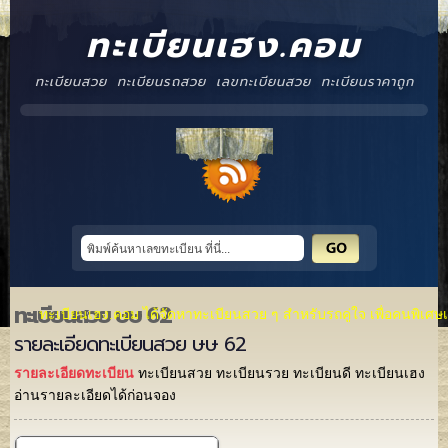
ทะเบียนเฮง.คอม
ทะเบียนสวย ทะเบียนรถสวย เลขทะเบียนสวย ทะเบียนราคาถูก
ทะเบียนเฮง.คอม ได้จัดหาทะเบียนสวย ๆ สำหรับรถคู่ใจ เพื่อคนพิเศษ
ทะเบียนสวย ษษ 62
สนใจทะเบียนสวย ทะเบียนเฮง ติดต่อได้ที่ พาคินทร์ ตรีวิเศษปิยพร 0
รายละเอียดทะเบียนสวย ษษ 62
รายละเอียดทะเบียน
ทะเบียนสวย ทะเบียนรวย ทะเบียนดี ทะเบียนเฮง
อ่านรายละเอียดได้ก่อนจอง