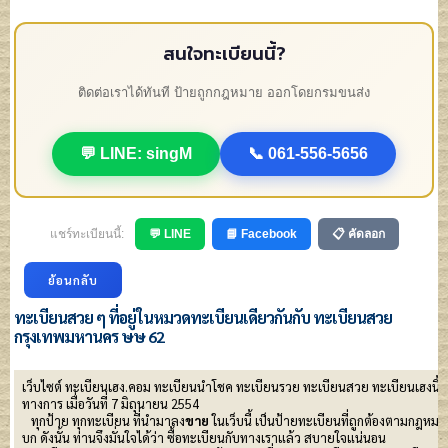
สนใจทะเบียนนี้?
ติดต่อเราได้ทันที ป้ายถูกกฎหมาย ออกโดยกรมขนส่ง
💬 LINE: singM
📞 061-556-5656
แชร์ทะเบียนนี้:
💬 LINE
📘 Facebook
📋 คัดลอก
ทะเบียนสวย ๆ ที่อยู่ใน
หมวดทะเบียน
เดียวกันกับ ทะเบียนสวย
กรุงเทพมหานคร ษษ 62
เว็บไซต์
ทะเบียนเฮง.คอม
ทะเบียนนำโชค ทะเบียนรวย ทะเบียนสวย ทะเบียนเฮง
นี้
ทางการ เมื่อวันที่ 7 มิถุนายน 2554
ทุกป้าย ทุกทะเบียน ที่นำมาลง
ขาย
ในเว็บนี้ เป็นป้ายทะเบียนที่ถูกต้องตามกฎห
บก ดังนั้น ท่านจึงมั่นใจได้ว่า ซื้อทะเบียนกับทางเราแล้ว สบายใจแน่นอน