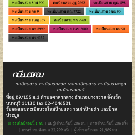
ทะเบียนสวย 8กพ 900
ทะเบียนสวย ฎฐ 2662
ทะเบียนสวย ญฒ 898
ทะเบียนสวย กฉ 9
ทะเบียนสวย ศณ 7722
ทะเบียนสวย 3ขฌ 90
ทะเบียนสวย 1นญ 357
ทะเบียนสวย พก 9969
ทะเบียนสวย นห 8999
ทะเบียนสวย 1นฆ 3000
ทะเบียนสวย นษ 98
ทะเบียนสวย พจ 4332
ทะเบียนเฮง.คอม
ทะเบียนสวย ทะเบียนรถสวย เลขทะเบียนสวย ทะเบียนราคาถูก
ทะเบียนรถยนต์
ที่อยู่ 89/155 ม.1 ตำบลศาลากลาง อำเภอบางกรวย จังหวัด
นนทบุรี 11130 fax 02-4046581
รับจองเลขทะเบียนรถใหม่ป้ายแดง รถเก่าป้ายดำ และป้าย
ประมูล
🟢 ออนไลน์ตอนนี้
1
คน
| 👥 ผู้เข้าชมวันนี้
206
คน | การเข้าชมวันนี้
206
ครั้ง
| การเข้าชมทั้งหมด
22,299
ครั้ง | ผู้เข้าชมทั้งหมด
21,989
คน