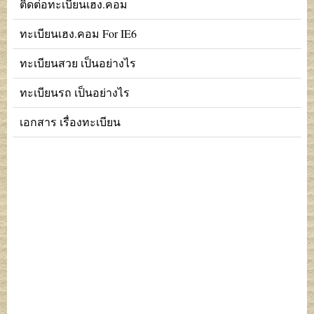
ติดต่อทะเบียนเฮง.คอม
ทะเบียนเฮง.คอม For IE6
ทะเบียนสวย เป็นอย่างไร
ทะเบียนรถ เป็นอย่างไร
เอกสาร เรื่องทะเบียน