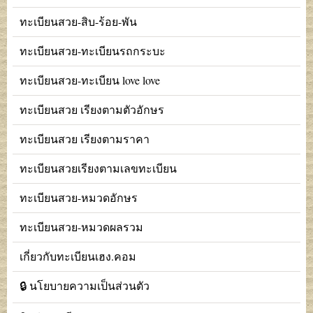
ทะเบียนสวย-สิบ-ร้อย-พัน
ทะเบียนสวย-ทะเบียนรถกระบะ
ทะเบียนสวย-ทะเบียน love love
ทะเบียนสวย เรียงตามตัวอักษร
ทะเบียนสวย เรียงตามราคา
ทะเบียนสวยเรียงตามเลขทะเบียน
ทะเบียนสวย-หมวดอักษร
ทะเบียนสวย-หมวดผลรวม
เกี่ยวกับทะเบียนเฮง.คอม
🔒 นโยบายความเป็นส่วนตัว