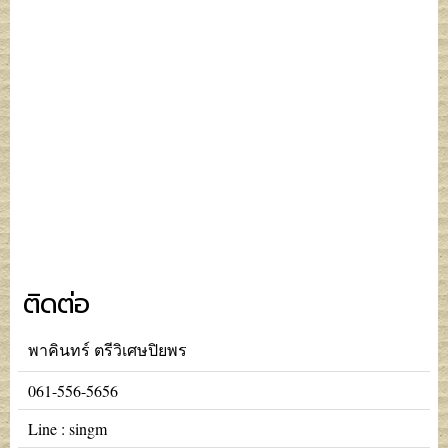
ติดต่อ
พาคินทร์ ตรีวิเศษปิยพร
061-556-5656
Line : singm