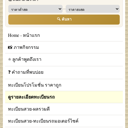
—
🔍 ค้นหา
Home - หน้าแรก
📸 ภาพกิจกรรม
⭐ ลูกค้าพูดถึงเรา
❓ คำถามที่พบบ่อย
ทะเบียนโปรโมชั่น ราคาถูก
ดูรายละเอียดทะเบียนรถ
ทะเบียนสวย-ผลรวมดี
ทะเบียนสวย-ทะเบียนรถมอเตอร์ไซค์