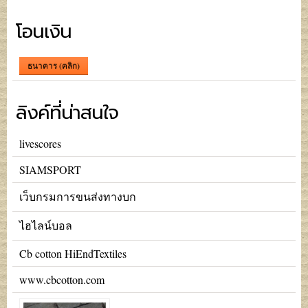
โอนเงิน
ธนาคาร (คลิก)
ลิงค์ที่น่าสนใจ
livescores
SIAMSPORT
เว็บกรมการขนส่งทางบก
ไฮไลน์บอล
Cb cotton HiEndTextiles
www.cbcotton.com