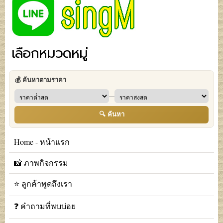
เลือกหมวดหมู่
💰 ค้นหาตามราคา
—
🔍 ค้นหา
Home - หน้าแรก
📸 ภาพกิจกรรม
⭐ ลูกค้าพูดถึงเรา
❓ คำถามที่พบบ่อย