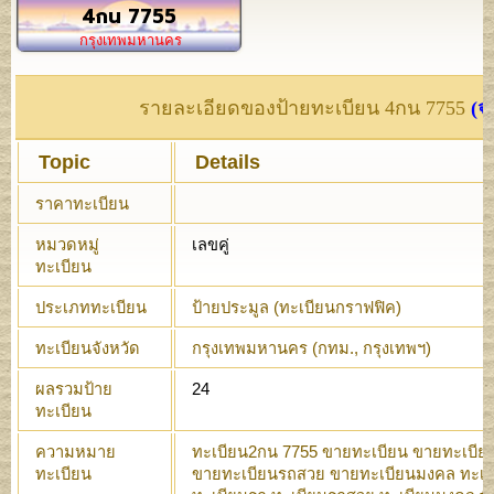
4กน 7755
กรุงเทพมหานคร
รายละเอียดของป้ายทะเบียน 4กน 7755
(จ
Topic
Details
ราคาทะเบียน
หมวดหมู่
เลขคู่
ทะเบียน
ประเภททะเบียน
ป้ายประมูล (ทะเบียนกราฟฟิค)
ทะเบียนจังหวัด
กรุงเทพมหานคร (กทม., กรุงเทพฯ)
ผลรวมป้าย
24
ทะเบียน
ความหมาย
ทะเบียน2กน 7755 ขายทะเบียน ขายทะเบีย
ทะเบียน
ขายทะเบียนรถสวย ขายทะเบียนมงคล ทะเบ