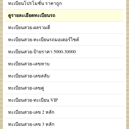
ทะเบียนโปรโมชั่น ราคาถูก
ดูรายละเอียดทะเบียนรถ
ทะเบียนสวย-ผลรวมดี
ทะเบียนสวย-ทะเบียนรถมอเตอร์ไซค์
ทะเบียนสวย-ป้ายราคา 5000-30000
ทะเบียนสวย-เลขหาบ
ทะเบียนสวย-เลขสลับ
ทะเบียนสวย-เลขคู่
ทะเบียนสวย-ทะเบียน VIP
ทะเบียนสวย-เลข 2 หลัก
ทะเบียนสวย-เลข 3 หลัก