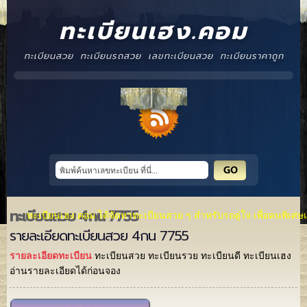
ทะเบียนเฮง.คอม
ทะเบียนสวย ทะเบียนรถสวย เลขทะเบียนสวย ทะเบียนราคาถูก
ทะเบียนเฮง.คอม ได้จัดหาทะเบียนสวย ๆ สำหรับรถคู่ใจ เพื่อคนพิเศษ
ทะเบียนสวย 4กน 7755
สนใจทะเบียนสวย ทะเบียนเฮง ติดต่อได้ที่ พาคินทร์ ตรีวิเศษปิยพร 0
รายละเอียดทะเบียนสวย 4กน 7755
รายละเอียดทะเบียน
ทะเบียนสวย ทะเบียนรวย ทะเบียนดี ทะเบียนเฮง
อ่านรายละเอียดได้ก่อนจอง