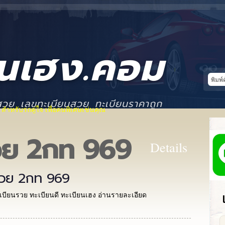
ยนเฮง.คอม
สำหรับรถคู่ใจ เพื่อคนพิเศษเช่นคุณ
สวย เลขทะเบียนสวย ทะเบียนราคาถูก
่ พาคินทร์ ตรีวิเศษปิยพร 061-556-5656, Line : singm
วย 2กท 969
Details
สวย 2กท 969
บียนรวย ทะเบียนดี ทะเบียนเฮง อ่านรายละเอียด