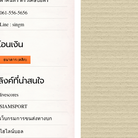
061-556-5656
Line : singm
โอนเงิน
ธนาคาร (คลิก)
ลิงค์ที่น่าสนใจ
livescores
SIAMSPORT
เว็บกรมการขนส่งทางบก
ไฮไลน์บอล