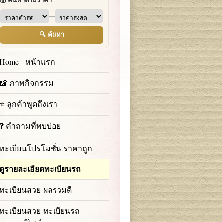
💰 ค้นหาตามราคา
—
🔍 ค้นหา
Home - หน้าแรก
📸 ภาพกิจกรรม
⭐ ลูกค้าพูดถึงเรา
❓ คำถามที่พบบ่อย
ทะเบียนโปรโมชั่น ราคาถูก
ดูรายละเอียดทะเบียนรถ
ทะเบียนสวย-ผลรวมดี
ทะเบียนสวย-ทะเบียนรถ