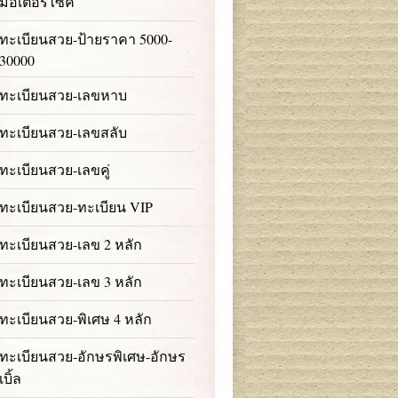
มอเตอร์ไซค์
ทะเบียนสวย-ป้ายราคา 5000-
30000
ทะเบียนสวย-เลขหาบ
ทะเบียนสวย-เลขสลับ
ทะเบียนสวย-เลขคู่
ทะเบียนสวย-ทะเบียน VIP
ทะเบียนสวย-เลข 2 หลัก
ทะเบียนสวย-เลข 3 หลัก
ทะเบียนสวย-พิเศษ 4 หลัก
ทะเบียนสวย-อักษรพิเศษ-อักษร
เบิ้ล