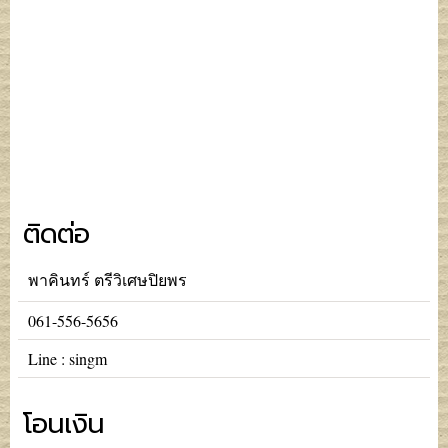
ติดต่อ
พาคินทร์ ตรีวิเศษปิยพร
061-556-5656
Line : singm
โอนเงิน