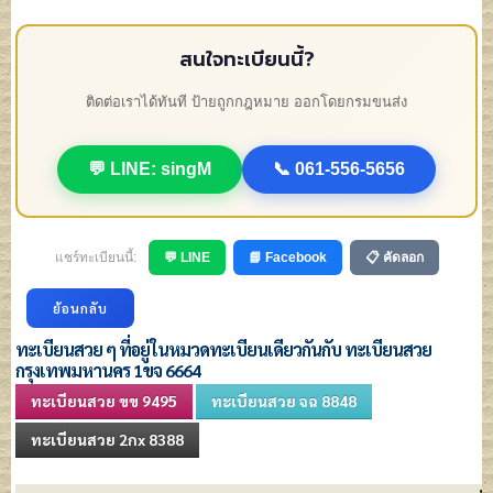
สนใจทะเบียนนี้?
ติดต่อเราได้ทันที ป้ายถูกกฎหมาย ออกโดยกรมขนส่ง
💬 LINE: singM
📞 061-556-5656
แชร์ทะเบียนนี้:
💬 LINE
📘 Facebook
📋 คัดลอก
ทะเบียนสวย ๆ ที่อยู่ใน
หมวดทะเบียน
เดียวกันกับ ทะเบียนสวย
กรุงเทพมหานคร 1ขจ 6664
ทะเบียนสวย ขข 9495
ทะเบียนสวย จฉ 8848
ทะเบียนสวย 2กx 8388