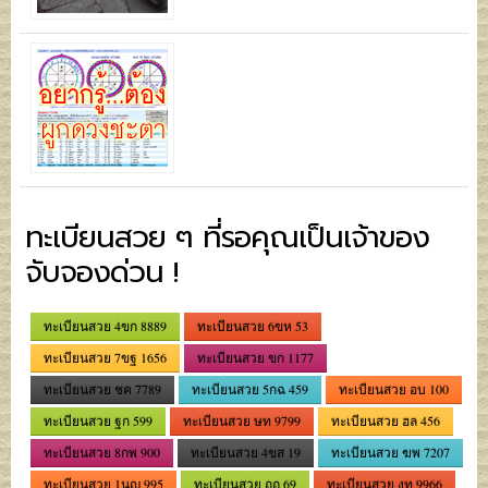
ทะเบียนสวย ๆ ที่รอคุณเป็นเจ้าของ
จับจองด่วน !
ทะเบียนสวย 4ขก 8889
ทะเบียนสวย 6ขห 53
ทะเบียนสวย 7ขฐ 1656
ทะเบียนสวย ขก 1177
ทะเบียนสวย ชค 7789
ทะเบียนสวย 5กฉ 459
ทะเบียนสวย อบ 100
ทะเบียนสวย ฐก 599
ทะเบียนสวย ษท 9799
ทะเบียนสวย ฮล 456
ทะเบียนสวย 8กพ 900
ทะเบียนสวย 4ขส 19
ทะเบียนสวย ฆพ 7207
ทะเบียนสวย 1นญ 995
ทะเบียนสวย ถถ 69
ทะเบียนสวย งท 9966