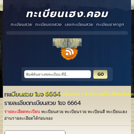
ทะเบียนเฮง.คอม
ทะเบียนสวย ทะเบียนรถสวย เลขทะเบียนสวย ทะเบียนราคาถูก
ทะเบียนสวย 1ขจ 6664
ทะเบียนเฮง.คอม ได้จัดหาทะเบียนสวย ๆ สำหรับรถคู่ใจ เพื่อคนพิเศษ
สนใจทะเบียนสวย ทะเบียนเฮง ติดต่อได้ที่ พาคินทร์ ตรีวิเศษปิยพร 0
รายละเอียดทะเบียนสวย 1ขจ 6664
รายละเอียดทะเบียน
ทะเบียนสวย ทะเบียนรวย ทะเบียนดี ทะเบียนเฮง
อ่านรายละเอียดได้ก่อนจอง