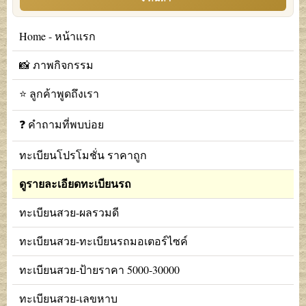
Home - หน้าแรก
📸 ภาพกิจกรรม
⭐ ลูกค้าพูดถึงเรา
❓ คำถามที่พบบ่อย
ทะเบียนโปรโมชั่น ราคาถูก
ดูรายละเอียดทะเบียนรถ
ทะเบียนสวย-ผลรวมดี
ทะเบียนสวย-ทะเบียนรถมอเตอร์ไซค์
ทะเบียนสวย-ป้ายราคา 5000-30000
ทะเบียนสวย-เลขหาบ