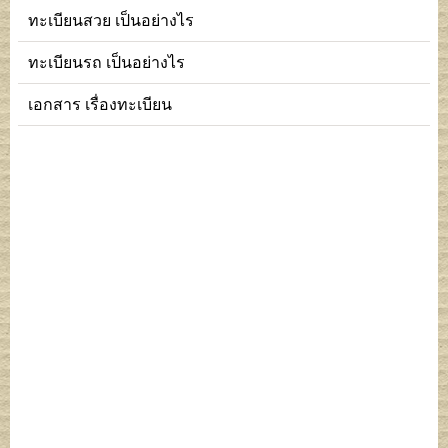
ทะเบียนสวย เป็นอย่างไร
ทะเบียนรถ เป็นอย่างไร
เอกสาร เรื่องทะเบียน