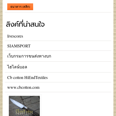
ธนาคาร (คลิก)
ลิงค์ที่น่าสนใจ
livescores
SIAMSPORT
เว็บกรมการขนส่งทางบก
ไฮไลน์บอล
Cb cotton HiEndTextiles
www.cbcotton.com