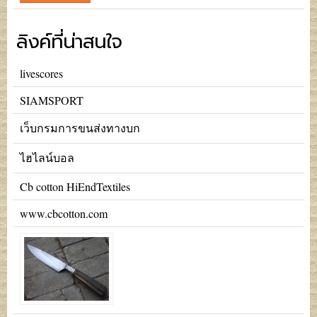
ลิงค์ที่น่าสนใจ
livescores
SIAMSPORT
เว็บกรมการขนส่งทางบก
ไฮไลน์บอล
Cb cotton HiEndTextiles
www.cbcotton.com