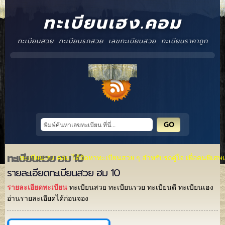
ทะเบียนเฮง.คอม
ทะเบียนสวย ทะเบียนรถสวย เลขทะเบียนสวย ทะเบียนราคาถูก
ทะเบียนสวย ฮม 10
ทะเบียนเฮง.คอม ได้จัดหาทะเบียนสวย ๆ สำหรับรถคู่ใจ เพื่อคนพิเศษ
รายละเอียดทะเบียนสวย ฮม 10
รายละเอียดทะเบียน
ทะเบียนสวย ทะเบียนรวย ทะเบียนดี ทะเบียนเฮง
อ่านรายละเอียดได้ก่อนจอง