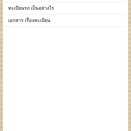
ทะเบียนรถ เป็นอย่างไร
เอกสาร เรื่องทะเบียน