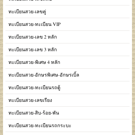
ทะเบียนสวย-เลขคู่
ทะเบียนสวย-ทะเบียน VIP
ทะเบียนสวย-เลข 2 หลัก
ทะเบียนสวย-เลข 3 หลัก
ทะเบียนสวย-พิเศษ 4 หลัก
ทะเบียนสวย-อักษรพิเศษ-อักษรเบิ้ล
ทะเบียนสวย-ทะเบียนรถตู้
ทะเบียนสวย-เลขเรียง
ทะเบียนสวย-สิบ-ร้อย-พัน
ทะเบียนสวย-ทะเบียนรถกระบะ