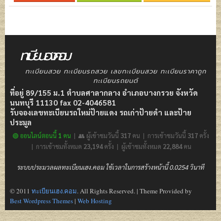
ทะเบียนเฮง.คอม
ทะเบียนสวย ทะเบียนรถสวย เลขทะเบียนสวย ทะเบียนราคาถูก
ทะเบียนรถยนต์
ที่อยู่ 89/155 ม.1 ตำบลศาลากลาง อำเภอบางกรวย จังหวัด
นนทบุรี 11130 fax 02-4046581
รับจองเลขทะเบียนรถใหม่ป้ายแดง รถเก่าป้ายดำ และป้าย
ประมูล
🟢 ออนไลน์ตอนนี้
1
คน
| 👥 ผู้เข้าชมวันนี้
317
คน | การเข้าชมวันนี้
317
ครั้ง
| การเข้าชมทั้งหมด
23,194
ครั้ง | ผู้เข้าชมทั้งหมด
22,884
คน
ระบบประมวลผลทะเบียนเฮง.คอม ใช้เวลาในการสร้างหน้านี้ 0.0254 วินาที
© 2011
ทะเบียนเฮง.คอม
. All Rights Reserved. | Theme Provided by
Best Wordpress Themes
|
Web Hosting