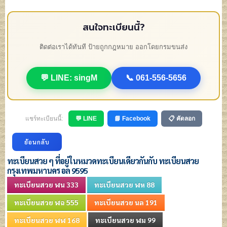
สนใจทะเบียนนี้?
ติดต่อเราได้ทันที ป้ายถูกกฎหมาย ออกโดยกรมขนส่ง
💬 LINE: singM
📞 061-556-5656
แชร์ทะเบียนนี้:
💬 LINE
📘 Facebook
📋 คัดลอก
ทะเบียนสวย ๆ ที่อยู่ใน
หมวดทะเบียน
เดียวกันกับ ทะเบียนสวย
กรุงเทพมหานคร อล 9595
ทะเบียนสวย ฬน 333
ทะเบียนสวย ฬห 88
ทะเบียนสวย ฬฉ 555
ทะเบียนสวย นล 191
ทะเบียนสวย ฬฬ 168
ทะเบียนสวย ฬม 99