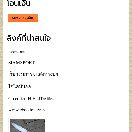
โอนเงิน
ธนาคาร (คลิก)
ลิงค์ที่น่าสนใจ
livescores
SIAMSPORT
เว็บกรมการขนส่งทางบก
ไฮไลน์บอล
Cb cotton HiEndTextiles
www.cbcotton.com