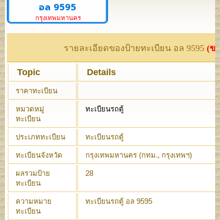
อล 9595
กรุงเทพมหานคร
รายละเอียดของป้ายทะเบียน อล 9595
(ขา
Topic
Details
ราคาทะเบียน
หมวดหมู่
ทะเบียนรถตู้
ทะเบียน
ประเภททะเบียน
ทะเบียนรถตู้
ทะเบียนจังหวัด
กรุงเทพมหานคร (กทม., กรุงเทพฯ)
ผลรวมป้าย
28
ทะเบียน
ความหมาย
ทะเบียนรถตู้ อล 9595
ทะเบียน