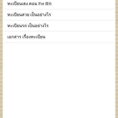
ทะเบียนเฮง.คอม For IE6
ทะเบียนสวย เป็นอย่างไร
ทะเบียนรถ เป็นอย่างไร
เอกสาร เรื่องทะเบียน