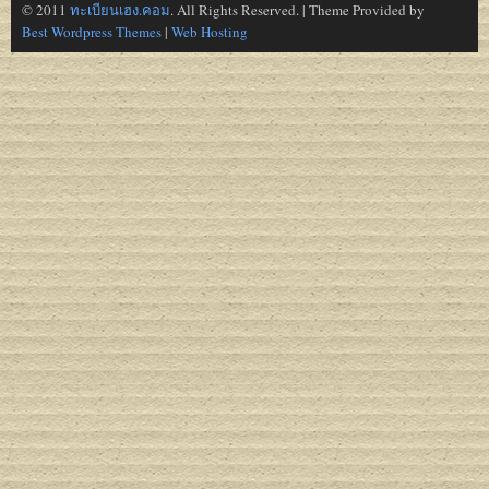
© 2011
ทะเบียนเฮง.คอม
. All Rights Reserved. | Theme Provided by
Best Wordpress Themes
|
Web Hosting