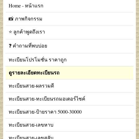
Home - หน้าแรก
📸 ภาพกิจกรรม
⭐ ลูกค้าพูดถึงเรา
❓ คำถามที่พบบ่อย
ทะเบียนโปรโมชั่น ราคาถูก
ดูรายละเอียดทะเบียนรถ
ทะเบียนสวย-ผลรวมดี
ทะเบียนสวย-ทะเบียนรถมอเตอร์ไซค์
ทะเบียนสวย-ป้ายราคา 5000-30000
ทะเบียนสวย-เลขหาบ
ทะเบียนสวย-เลขสลับ