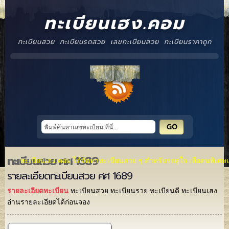
ทะเบียนเฮง.คอม
ทะเบียนสวย ทะเบียนรถสวย เลขทะเบียนสวย ทะเบียนราคาถูก
ทะเบียนสวย ศศ 1689
ทะเบียนเฮง.คอม ได้จัดหาทะเบียนสวย ๆ สำหรับรถคู่ใจ เพื่อคนพิเศษ
รายละเอียดทะเบียนสวย ศศ 1689
สนใจทะเบียนสวย ทะเบียนเฮง ติดต่อได้ที่ พาคินทร์ ตรีวิเศษปิยพร 0
รายละเอียดทะเบียน
ทะเบียนสวย ทะเบียนรวย ทะเบียนดี ทะเบียนเฮง
อ่านรายละเอียดได้ก่อนจอง