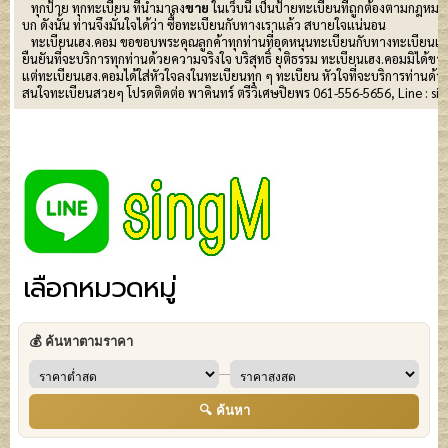
ทุกป้าย ทุกทะเบียน ที่นำมาลง
ขาย
ในเว็บนี้ เป็นป้ายทะเบียนที่ถูกต้องตามกฎห
บก ดังนั้น ท่านจึงมั่นใจได้ว่า ซื้อทะเบียนกับทางเราแล้ว สบายใจแน่นอน
ทะเบียนเฮง.คอม ขอขอบพระคุณลูกค้าทุกท่านที่อุดหนุนทะเบียนกับทางทะเบียนเ
ยืนยันที่จะบริการทุกท่านด้วยความจริงใจ บริสุทธิ์ ยุติธรรม ทะเบียนเฮง.คอมมิได้ข
แต่ทะเบียนเฮง.คอมได้ใส่หัวใจลงในทะเบียนทุก ๆ ทะเบียน หัวใจที่จะบริการท่านด้
สนใจทะเบียนสวยๆ โปรดติดต่อ พาคินทร์ ตรีวิเศษปิยพร 061-556-5656, Line : si
เลือกหมวดหมู่
💰 ค้นหาตามราคา
—
🔍 ค้นหา