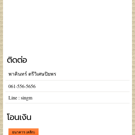
ติดต่อ
พาคินทร์ ตรีวิเศษปิยพร
061-556-5656
Line : singm
โอนเงิน
ธนาคาร (คลิก)