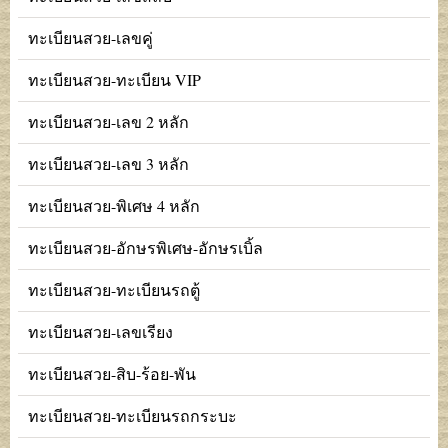
ทะเบียนสวย-เลขคู่
ทะเบียนสวย-ทะเบียน VIP
ทะเบียนสวย-เลข 2 หลัก
ทะเบียนสวย-เลข 3 หลัก
ทะเบียนสวย-พิเศษ 4 หลัก
ทะเบียนสวย-อักษรพิเศษ-อักษรเบิ้ล
ทะเบียนสวย-ทะเบียนรถตู้
ทะเบียนสวย-เลขเรียง
ทะเบียนสวย-สิบ-ร้อย-พัน
ทะเบียนสวย-ทะเบียนรถกระบะ