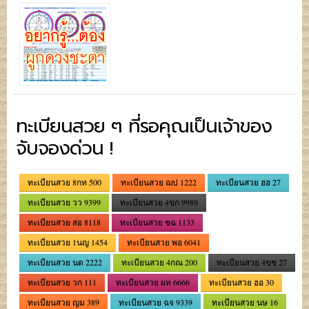
ทะเบียนสวย ๆ ที่รอคุณเป็นเจ้าของ
จับจองด่วน !
ทะเบียนสวย 8กท 500
ทะเบียนสวย ฌป 1222
ทะเบียนสวย ฮฮ 27
ทะเบียนสวย วว 9399
ทะเบียนสวย 4ขก 9989
ทะเบียนสวย สอ 8118
ทะเบียนสวย ชฉ 1133
ทะเบียนสวย 1นญ 1454
ทะเบียนสวย พอ 6041
ทะเบียนสวย นต 2222
ทะเบียนสวย 4กณ 200
ทะเบียนสวย 4ขช 27
ทะเบียนสวย วก 111
ทะเบียนสวย ผท 6666
ทะเบียนสวย ฮอ 30
ทะเบียนสวย ญม 389
ทะเบียนสวย ฉจ 9339
ทะเบียนสวย นษ 16