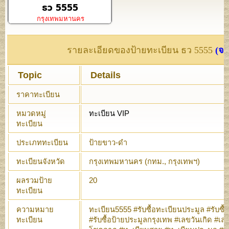
ธว 5555
กรุงเทพมหานคร
รายละเอียดของป้ายทะเบียน ธว 5555
(จอ
Topic
Details
ราคาทะเบียน
หมวดหมู่
ทะเบียน VIP
ทะเบียน
ประเภททะเบียน
ป้ายขาว-ดำ
ทะเบียนจังหวัด
กรุงเทพมหานคร (กทม., กรุงเทพฯ)
ผลรวมป้าย
20
ทะเบียน
ความหมาย
ทะเบียน5555 #รับซื้อทะเบียนประมูล #รับซื
ทะเบียน
#รับซื้อป้ายประมูลกรุงเทพ #เลขวันเกิด #เ