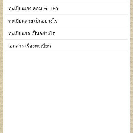
ทะเบียนเฮง.คอม For IE6
ทะเบียนสวย เป็นอย่างไร
ทะเบียนรถ เป็นอย่างไร
เอกสาร เรื่องทะเบียน