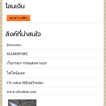
โอนเงิน
ธนาคาร (คลิก)
ลิงค์ที่น่าสนใจ
livescores
SIAMSPORT
เว็บกรมการขนส่งทางบก
ไฮไลน์บอล
Cb cotton HiEndTextiles
www.cbcotton.com