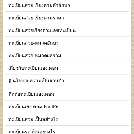
ทะเบียนสวย เรียงตามตัวอักษร
ทะเบียนสวย เรียงตามราคา
ทะเบียนสวยเรียงตามเลขทะเบียน
ทะเบียนสวย-หมวดอักษร
ทะเบียนสวย-หมวดผลรวม
เกี่ยวกับทะเบียนเฮง.คอม
🔒 นโยบายความเป็นส่วนตัว
ติดต่อทะเบียนเฮง.คอม
ทะเบียนเฮง.คอม For IE6
ทะเบียนสวย เป็นอย่างไร
ทะเบียนรถ เป็นอย่างไร