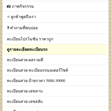
📸 ภาพกิจกรรม
⭐ ลูกค้าพูดถึงเรา
❓ คำถามที่พบบ่อย
ทะเบียนโปรโมชั่น ราคาถูก
ดูรายละเอียดทะเบียนรถ
ทะเบียนสวย-ผลรวมดี
ทะเบียนสวย-ทะเบียนรถมอเตอร์ไซค์
ทะเบียนสวย-ป้ายราคา 5000-30000
ทะเบียนสวย-เลขหาบ
ทะเบียนสวย-เลขสลับ