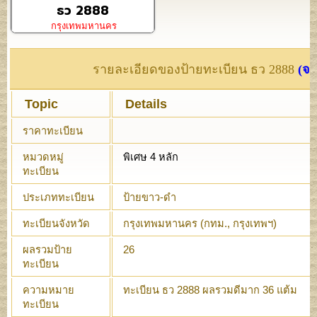
ธว 2888
กรุงเทพมหานคร
รายละเอียดของป้ายทะเบียน ธว 2888
(จอ
Topic
Details
ราคาทะเบียน
หมวดหมู่
พิเศษ 4 หลัก
ทะเบียน
ประเภททะเบียน
ป้ายขาว-ดำ
ทะเบียนจังหวัด
กรุงเทพมหานคร (กทม., กรุงเทพฯ)
ผลรวมป้าย
26
ทะเบียน
ความหมาย
ทะเบียน ธว 2888 ผลรวมดีมาก 36 แต้ม
ทะเบียน