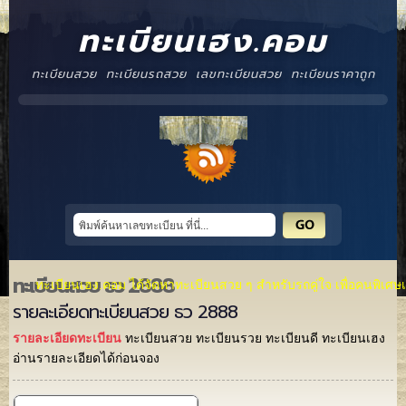
ทะเบียนเฮง.คอม
ทะเบียนสวย ทะเบียนรถสวย เลขทะเบียนสวย ทะเบียนราคาถูก
ทะเบียนสวย ธว 2888
ทะเบียนเฮง.คอม ได้จัดหาทะเบียนสวย ๆ สำหรับรถคู่ใจ เพื่อคนพิเศษ
สนใจทะเบียนสวย ทะเบียนเฮง ติดต่อได้ที่ พาคินทร์ ตรีวิเศษปิยพร 0
รายละเอียดทะเบียนสวย ธว 2888
รายละเอียดทะเบียน
ทะเบียนสวย ทะเบียนรวย ทะเบียนดี ทะเบียนเฮง
อ่านรายละเอียดได้ก่อนจอง