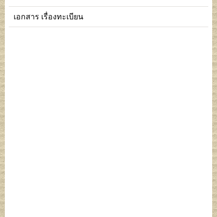
เอกสาร เรื่องทะเบียน