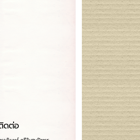
ติดต่อ
พาคินทร์ ตรีวิเศษปิยพร