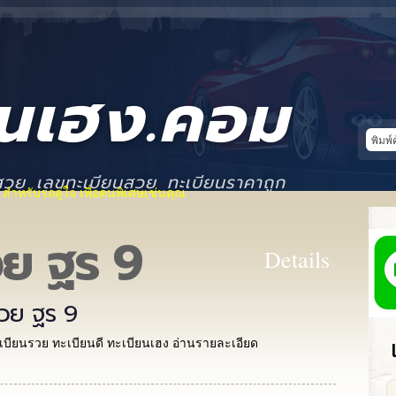
ยนเฮง.คอม
สำหรับรถคู่ใจ เพื่อคนพิเศษเช่นคุณ
สวย เลขทะเบียนสวย ทะเบียนราคาถูก
่ พาคินทร์ ตรีวิเศษปิยพร 061-556-5656, Line : singm
วย ฐร 9
Details
สวย ฐร 9
บียนรวย ทะเบียนดี ทะเบียนเฮง อ่านรายละเอียด