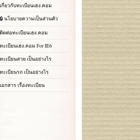
เกี่ยวกับทะเบียนเฮง.คอม
🔒 นโยบายความเป็นส่วนตัว
ติดต่อทะเบียนเฮง.คอม
ทะเบียนเฮง.คอม For IE6
ทะเบียนสวย เป็นอย่างไร
ทะเบียนรถ เป็นอย่างไร
เอกสาร เรื่องทะเบียน