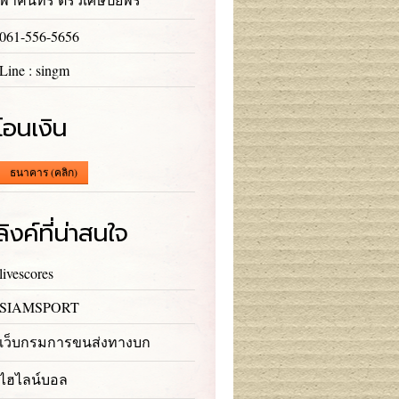
061-556-5656
Line : singm
โอนเงิน
ธนาคาร (คลิก)
ลิงค์ที่น่าสนใจ
livescores
SIAMSPORT
เว็บกรมการขนส่งทางบก
ไฮไลน์บอล