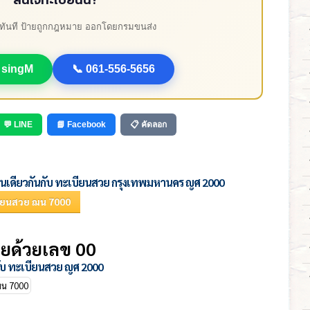
สนใจทะเบียนนี้?
ด้ทันที ป้ายถูกกฎหมาย ออกโดยกรมขนส่ง
 singM
📞 061-556-5656
💬 LINE
📘 Facebook
📋 คัดลอก
ยน
เดียวกันกับ ทะเบียนสวย กรุงเทพมหานคร ญศ 2000
ียนสวย ฌน 7000
ายด้วยเลข 00
กับ ทะเบียนสวย ญศ 2000
ฌน 7000