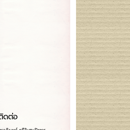
ติดต่อ
พาคินทร์ ตรีวิเศษปิยพร