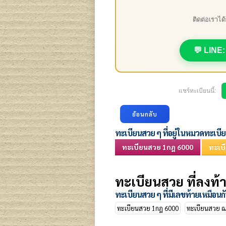
ติดต่อเราไ
💬 LINE:
แชร์ทะเบียนนี้:
ทะเบียนสวย ๆ ที่อยู่ใน
หมวดทะเบี
ทะเบียนสวย 1กฎ 6000
ทะเบ
ทะเบียนสวย ที่ลงท้
ทะเบียนสวย ๆ ที่มีเลขท้ายเหมือน
ทะเบียนสวย 1กฎ 6000
ทะเบียนสวย 