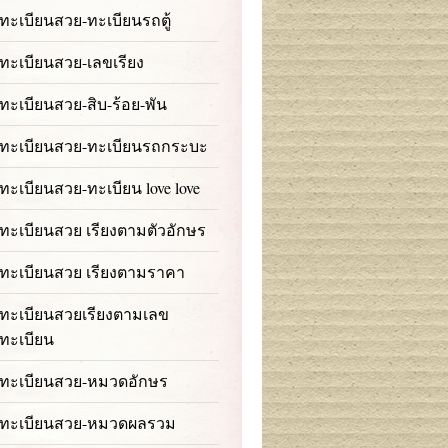
ทะเบียนสวย-ทะเบียนรถตู้
ทะเบียนสวย-เลขเรียง
ทะเบียนสวย-สิบ-ร้อย-พัน
ทะเบียนสวย-ทะเบียนรถกระบะ
ทะเบียนสวย-ทะเบียน love love
ทะเบียนสวย เรียงตามตัวอักษร
ทะเบียนสวย เรียงตามราคา
ทะเบียนสวยเรียงตามเลข
ทะเบียน
ทะเบียนสวย-หมวดอักษร
ทะเบียนสวย-หมวดผลรวม