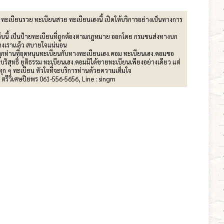
ทะเบียนรวย ทะเบียนสวย ทะเบียนเฮง
นี้ เปิดให้บริการอย่างเป็นทางการ
็บนี้ เป็นป้ายทะเบียนที่ถูกต้องตามกฎหมาย ออกโดย กรมขนส่งทางบก
กับทางเราแล้ว สบายใจแน่นอน
ท่านที่อุดหนุนทะเบียนกับทางทะเบียนเฮง.คอม ทะเบียนเฮง.คอมขอ
บริสุทธิ์ ยุติธรรม ทะเบียนเฮง.คอมมิได้ขายทะเบียนเพียงอย่างเดียว แต่
ุก ๆ ทะเบียน หัวใจที่จะบริการท่านด้วยความเต็มใจ
ตรีวิเศษปิยพร 061-556-5656, Line : singm