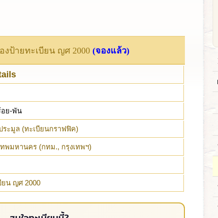
องป้ายทะเบียน ญศ 2000
(จองแล้ว)
ails
ร้อย-พัน
ประมูล (ทะเบียนกราฟฟิค)
เทพมหานคร (กทม., กรุงเทพฯ)
บียน ญศ 2000