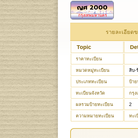
ญศ 2000
กรุงเทพมหานคร
รายละเอียดข
Topic
Det
ราคาทะเบียน
หมวดหมู่ทะเบียน
สิบ-
ประเภททะเบียน
ป้าย
ทะเบียนจังหวัด
กรุง
ผลรวมป้ายทะเบียน
2
ความหมาย
ทะเบียน
ทะเ