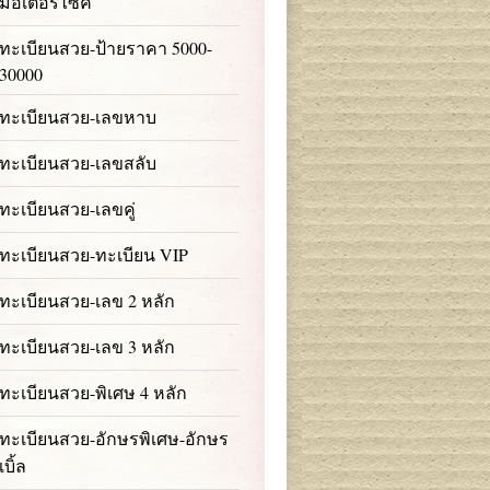
มอเตอร์ไซค์
ทะเบียนสวย-ป้ายราคา 5000-
30000
ทะเบียนสวย-เลขหาบ
ทะเบียนสวย-เลขสลับ
ทะเบียนสวย-เลขคู่
ทะเบียนสวย-ทะเบียน VIP
ทะเบียนสวย-เลข 2 หลัก
ทะเบียนสวย-เลข 3 หลัก
ทะเบียนสวย-พิเศษ 4 หลัก
ทะเบียนสวย-อักษรพิเศษ-อักษร
เบิ้ล