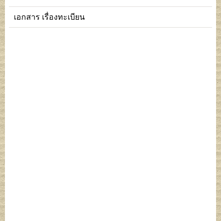
เอกสาร เรื่องทะเบียน