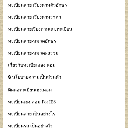
ทะเบียนสวย เรียงตามตัวอักษร
ทะเบียนสวย เรียงตามราคา
ทะเบียนสวยเรียงตามเลขทะเบียน
ทะเบียนสวย-หมวดอักษร
ทะเบียนสวย-หมวดผลรวม
เกี่ยวกับทะเบียนเฮง.คอม
🔒 นโยบายความเป็นส่วนตัว
ติดต่อทะเบียนเฮง.คอม
ทะเบียนเฮง.คอม For IE6
ทะเบียนสวย เป็นอย่างไร
ทะเบียนรถ เป็นอย่างไร