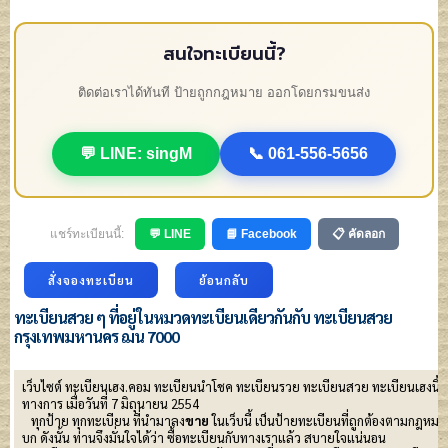
สนใจทะเบียนนี้?
ติดต่อเราได้ทันที ป้ายถูกกฎหมาย ออกโดยกรมขนส่ง
💬 LINE: singM
📞 061-556-5656
แชร์ทะเบียนนี้:
💬 LINE
📘 Facebook
📋 คัดลอก
ทะเบียนสวย ๆ ที่อยู่ใน
หมวดทะเบียน
เดียวกันกับ ทะเบียนสวย
กรุงเทพมหานคร ฌน 7000
เว็บไซต์
ทะเบียนเฮง.คอม
ทะเบียนนำโชค ทะเบียนรวย ทะเบียนสวย ทะเบียนเฮง
นี้
ทางการ เมื่อวันที่ 7 มิถุนายน 2554
ทุกป้าย ทุกทะเบียน ที่นำมาลง
ขาย
ในเว็บนี้ เป็นป้ายทะเบียนที่ถูกต้องตามกฎห
บก ดังนั้น ท่านจึงมั่นใจได้ว่า ซื้อทะเบียนกับทางเราแล้ว สบายใจแน่นอน