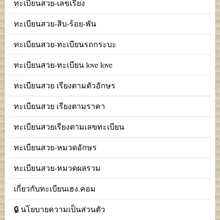
ทะเบียนสวย-เลขเรียง
ทะเบียนสวย-สิบ-ร้อย-พัน
ทะเบียนสวย-ทะเบียนรถกระบะ
ทะเบียนสวย-ทะเบียน love love
ทะเบียนสวย เรียงตามตัวอักษร
ทะเบียนสวย เรียงตามราคา
ทะเบียนสวยเรียงตามเลขทะเบียน
ทะเบียนสวย-หมวดอักษร
ทะเบียนสวย-หมวดผลรวม
เกี่ยวกับทะเบียนเฮง.คอม
🔒 นโยบายความเป็นส่วนตัว