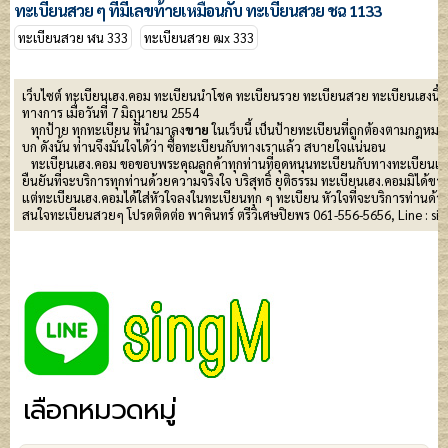
ทะเบียนสวย ๆ ที่มีเลขท้ายเหมือนกับ ทะเบียนสวย ชฉ 1133
ทะเบียนสวย ฬน 333
ทะเบียนสวย ฒx 333
เว็บไซต์
ทะเบียนเฮง.คอม
ทะเบียนนำโชค ทะเบียนรวย ทะเบียนสวย ทะเบียนเฮง
นี้
ทางการ เมื่อวันที่ 7 มิถุนายน 2554
ทุกป้าย ทุกทะเบียน ที่นำมาลง
ขาย
ในเว็บนี้ เป็นป้ายทะเบียนที่ถูกต้องตามกฎห
บก ดังนั้น ท่านจึงมั่นใจได้ว่า ซื้อทะเบียนกับทางเราแล้ว สบายใจแน่นอน
ทะเบียนเฮง.คอม ขอขอบพระคุณลูกค้าทุกท่านที่อุดหนุนทะเบียนกับทางทะเบียนเ
ยืนยันที่จะบริการทุกท่านด้วยความจริงใจ บริสุทธิ์ ยุติธรรม ทะเบียนเฮง.คอมมิได้ข
แต่ทะเบียนเฮง.คอมได้ใส่หัวใจลงในทะเบียนทุก ๆ ทะเบียน หัวใจที่จะบริการท่านด้
สนใจทะเบียนสวยๆ โปรดติดต่อ พาคินทร์ ตรีวิเศษปิยพร 061-556-5656, Line : si
เลือกหมวดหมู่