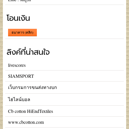
โอนเงิน
ธนาคาร (คลิก)
ลิงค์ที่น่าสนใจ
livescores
SIAMSPORT
เว็บกรมการขนส่งทางบก
ไฮไลน์บอล
Cb cotton HiEndTextiles
www.cbcotton.com