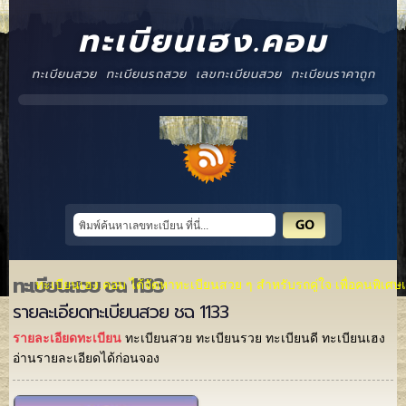
ทะเบียนเฮง.คอม
ทะเบียนสวย ทะเบียนรถสวย เลขทะเบียนสวย ทะเบียนราคาถูก
ทะเบียนเฮง.คอม ได้จัดหาทะเบียนสวย ๆ สำหรับรถคู่ใจ เพื่อคนพิเศษ
ทะเบียนสวย ชฉ 1133
สนใจทะเบียนสวย ทะเบียนเฮง ติดต่อได้ที่ พาคินทร์ ตรีวิเศษปิยพร 0
รายละเอียดทะเบียนสวย ชฉ 1133
รายละเอียดทะเบียน
ทะเบียนสวย ทะเบียนรวย ทะเบียนดี ทะเบียนเฮง
อ่านรายละเอียดได้ก่อนจอง