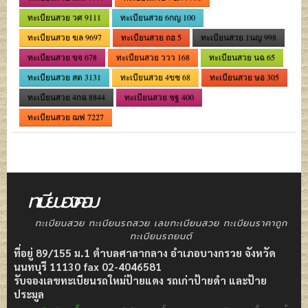
ทะเบียนสวย วศ 9111
ทะเบียนสวย 6กญ 100
ทะเบียนสวย ฆล 9697
ทะเบียนสวย ถฮ 5
ทะเบียนสวย 1นญ 998
ทะเบียนสวย ขจ 678
ทะเบียนสวย ววว 168
ทะเบียนสวย นฉ 65
ทะเบียนสวย สต 3131
ทะเบียนสวย 4ขช 68
ทะเบียนสวย ษอ 305
ทะเบียนสวย 4กฉ 8844
ทะเบียนสวย ชฐ 400
ทะเบียนสวย ฌฟ 7227
ทะเบียนเฮง.คอม
ทะเบียนสวย ทะเบียนรถสวย เลขทะเบียนสวย ทะเบียนราคาถูก
ทะเบียนรถยนต์
ที่อยู่ 89/155 ม.1 ตำบลศาลากลาง อำเภอบางกรวย จังหวัด
นนทบุรี 11130 fax 02-4046581
รับจองเลขทะเบียนรถใหม่ป้ายแดง รถเก่าป้ายดำ และป้าย
ประมูล