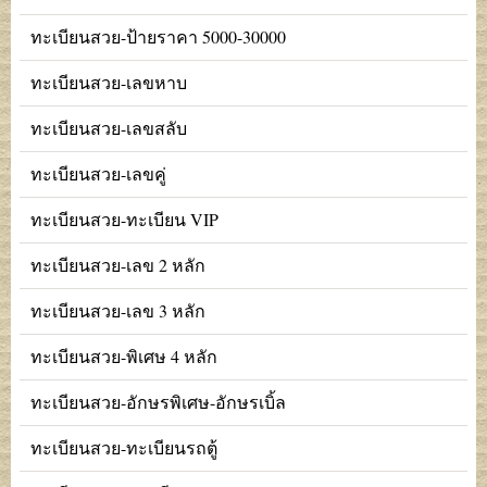
ทะเบียนสวย-ป้ายราคา 5000-30000
ทะเบียนสวย-เลขหาบ
ทะเบียนสวย-เลขสลับ
ทะเบียนสวย-เลขคู่
ทะเบียนสวย-ทะเบียน VIP
ทะเบียนสวย-เลข 2 หลัก
ทะเบียนสวย-เลข 3 หลัก
ทะเบียนสวย-พิเศษ 4 หลัก
ทะเบียนสวย-อักษรพิเศษ-อักษรเบิ้ล
ทะเบียนสวย-ทะเบียนรถตู้