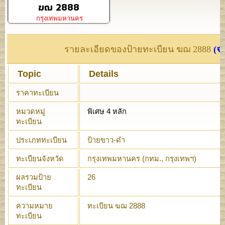
ฆฌ 2888
กรุงเทพมหานคร
รายละเอียดของป้ายทะเบียน ฆฌ 2888
(จ
Topic
Details
ราคาทะเบียน
หมวดหมู่
พิเศษ 4 หลัก
ทะเบียน
ประเภททะเบียน
ป้ายขาว-ดำ
ทะเบียนจังหวัด
กรุงเทพมหานคร (กทม., กรุงเทพฯ)
ผลรวมป้าย
26
ทะเบียน
ความหมาย
ทะเบียน ฆฌ 2888
ทะเบียน