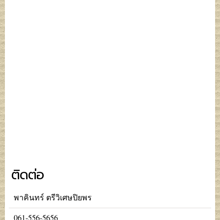
ติดต่อ
พาคินทร์ ตรีวิเศษปิยพร
061-556-5656