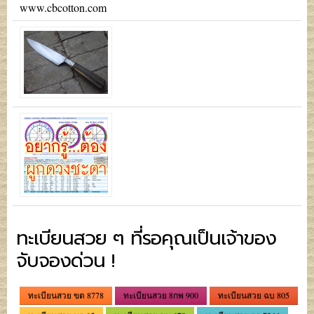
www.cbcotton.com
ทะเบียนสวย ๆ ที่รอคุณเป็นเจ้าของ
จับจองด่วน !
ทะเบียนสวย ขต 8778
ทะเบียนสวย 8กพ 900
ทะเบียนสวย ฉบ 805