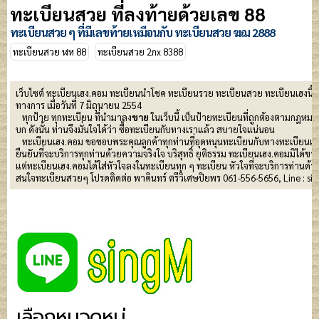
ทะเบียนสวย ที่ลงท้ายด้วยเลข 88
ทะเบียนสวย ๆ ที่มีเลขท้ายเหมือนกับ ทะเบียนสวย ฆฌ 2888
ทะเบียนสวย ฬห 88
ทะเบียนสวย 2กx 8388
เว็บไซต์
ทะเบียนเฮง.คอม
ทะเบียนนำโชค ทะเบียนรวย ทะเบียนสวย ทะเบียนเฮง
นี้
ทางการ เมื่อวันที่ 7 มิถุนายน 2554
ทุกป้าย ทุกทะเบียน ที่นำมาลง
ขาย
ในเว็บนี้ เป็นป้ายทะเบียนที่ถูกต้องตามกฎห
บก ดังนั้น ท่านจึงมั่นใจได้ว่า ซื้อทะเบียนกับทางเราแล้ว สบายใจแน่นอน
ทะเบียนเฮง.คอม ขอขอบพระคุณลูกค้าทุกท่านที่อุดหนุนทะเบียนกับทางทะเบียนเ
ยืนยันที่จะบริการทุกท่านด้วยความจริงใจ บริสุทธิ์ ยุติธรรม ทะเบียนเฮง.คอมมิได้ข
แต่ทะเบียนเฮง.คอมได้ใส่หัวใจลงในทะเบียนทุก ๆ ทะเบียน หัวใจที่จะบริการท่านด้
สนใจทะเบียนสวยๆ โปรดติดต่อ พาคินทร์ ตรีวิเศษปิยพร 061-556-5656, Line : si
เลือกหมวดหมู่