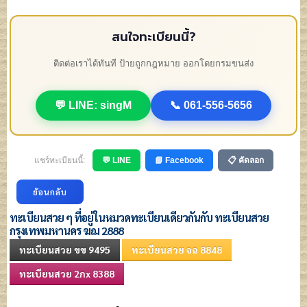
สนใจทะเบียนนี้?
ติดต่อเราได้ทันที ป้ายถูกกฎหมาย ออกโดยกรมขนส่ง
💬 LINE: singM
📞 061-556-5656
แชร์ทะเบียนนี้:
💬 LINE
📘 Facebook
📋 คัดลอก
ทะเบียนสวย ๆ ที่อยู่ใน
หมวดทะเบียน
เดียวกันกับ ทะเบียนสวย
กรุงเทพมหานคร ฆฌ 2888
ทะเบียนสวย ขข 9495
ทะเบียนสวย จฉ 8848
ทะเบียนสวย 2กx 8388