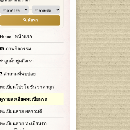
💰 ค้นหาตามราคา
—
🔍 ค้นหา
Home - หน้าแรก
📸 ภาพกิจกรรม
⭐ ลูกค้าพูดถึงเรา
❓ คำถามที่พบบ่อย
ทะเบียนโปรโมชั่น ราคาถูก
ดูรายละเอียดทะเบียนรถ
ทะเบียนสวย-ผลรวมดี
ทะเบียนสวย-ทะเบียนรถ