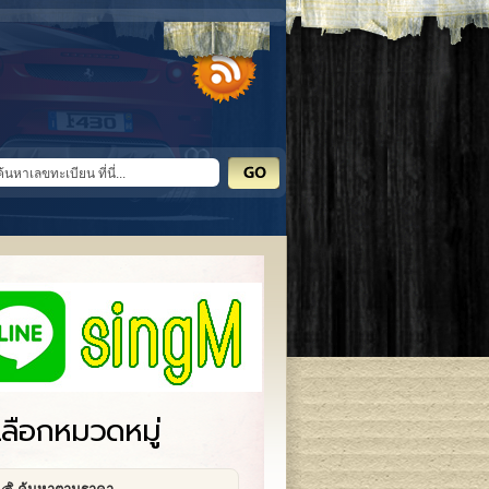
เลือกหมวดหมู่