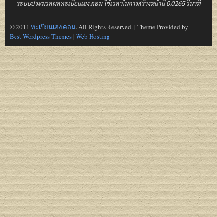
ระบบประมวลผลทะเบียนเฮง.คอม ใช้เวลาในการสร้างหน้านี้ 0.0265 วินาที
© 2011
ทะเบียนเฮง.คอม
. All Rights Reserved. | Theme Provided by
Best Wordpress Themes
|
Web Hosting