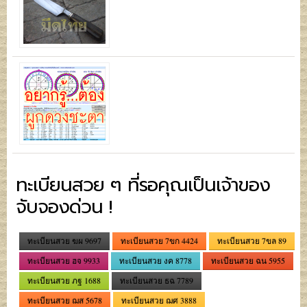
ทะเบียนสวย ๆ ที่รอคุณเป็นเจ้าของ
จับจองด่วน !
ทะเบียนสวย ฆผ 9697
ทะเบียนสวย 7ขก 4424
ทะเบียนสวย 7ขล 89
ทะเบียนสวย ฮจ 9933
ทะเบียนสวย งค 8778
ทะเบียนสวย ฉน 5955
ทะเบียนสวย ภฐ 1688
ทะเบียนสวย ธฉ 7789
ทะเบียนสวย ฌส 5678
ทะเบียนสวย ฌศ 3888