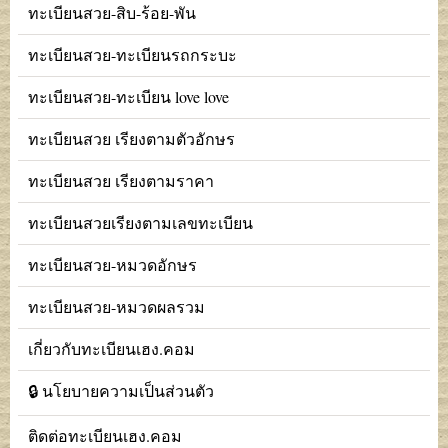
ทะเบียนสวย-สิบ-ร้อย-พัน
ทะเบียนสวย-ทะเบียนรถกระบะ
ทะเบียนสวย-ทะเบียน love love
ทะเบียนสวย เรียงตามตัวอักษร
ทะเบียนสวย เรียงตามราคา
ทะเบียนสวยเรียงตามเลขทะเบียน
ทะเบียนสวย-หมวดอักษร
ทะเบียนสวย-หมวดผลรวม
เกี่ยวกับทะเบียนเฮง.คอม
🔒 นโยบายความเป็นส่วนตัว
ติดต่อทะเบียนเฮง.คอม