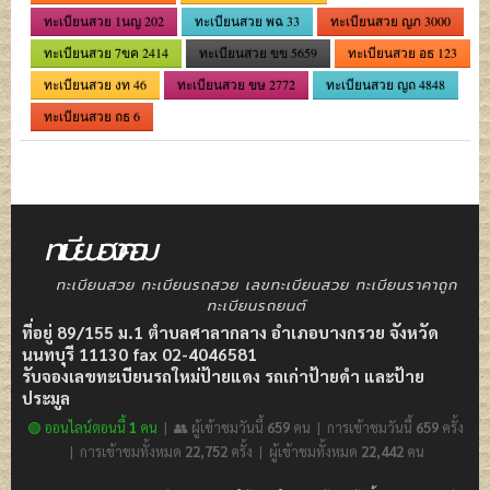
ทะเบียนสวย 1นญ 202
ทะเบียนสวย พฉ 33
ทะเบียนสวย ญภ 3000
ทะเบียนสวย 7ขค 2414
ทะเบียนสวย ขข 5659
ทะเบียนสวย อธ 123
ทะเบียนสวย งท 46
ทะเบียนสวย ขษ 2772
ทะเบียนสวย ญถ 4848
ทะเบียนสวย ถธ 6
ทะเบียนเฮง.คอม
ทะเบียนสวย ทะเบียนรถสวย เลขทะเบียนสวย ทะเบียนราคาถูก
ทะเบียนรถยนต์
ที่อยู่ 89/155 ม.1 ตำบลศาลากลาง อำเภอบางกรวย จังหวัด
นนทบุรี 11130 fax 02-4046581
รับจองเลขทะเบียนรถใหม่ป้ายแดง รถเก่าป้ายดำ และป้าย
ประมูล
🟢 ออนไลน์ตอนนี้
1
คน
| 👥 ผู้เข้าชมวันนี้
659
คน | การเข้าชมวันนี้
659
ครั้ง
| การเข้าชมทั้งหมด
22,752
ครั้ง | ผู้เข้าชมทั้งหมด
22,442
คน