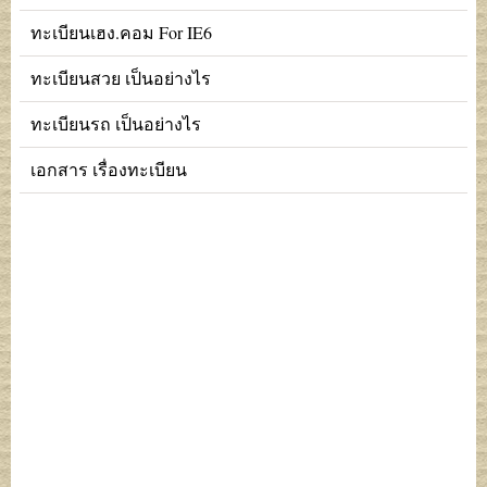
ทะเบียนเฮง.คอม For IE6
ทะเบียนสวย เป็นอย่างไร
ทะเบียนรถ เป็นอย่างไร
เอกสาร เรื่องทะเบียน