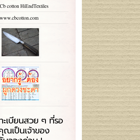
Cb cotton HiEndTextiles
www.cbcotton.com
ทะเบียนสวย ๆ ที่รอ
คุณเป็นเจ้าของ