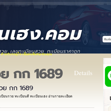
ยนเฮง.คอม
สำหรับรถคู่ใจ เพื่อคนพิเศษเช่นคุณ
สวย เลขทะเบียนสวย ทะเบียนราคาถูก
่ พาคินทร์ ตรีวิเศษปิยพร 061-556-5656, Line : singm
วย กก 1689
Details
สวย กก 1689
บียนรวย ทะเบียนดี ทะเบียนเฮง อ่านรายละเอียด