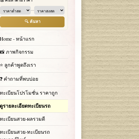
💰 ค้นหาตามราคา
—
🔍 ค้นหา
Home - หน้าแรก
📸 ภาพกิจกรรม
⭐ ลูกค้าพูดถึงเรา
❓ คำถามที่พบบ่อย
ทะเบียนโปรโมชั่น ราคาถูก
ดูรายละเอียดทะเบียนรถ
ทะเบียนสวย-ผลรวมดี
ทะเบียนสวย-ทะเบียนรถ