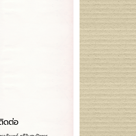
ติดต่อ
พาคินทร์ ตรีวิเศษปิยพร